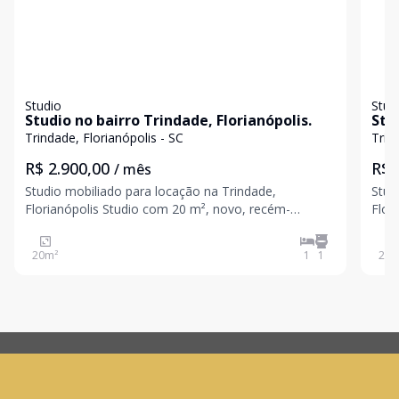
Studio
Stud
Studio no bairro Trindade, Florianópolis.
Stu
Trindade, Florianópolis - SC
Trin
R$ 2.900,00
R$ 
/ mês
Studio mobiliado para locação na Trindade,
Stud
Florianópolis Studio com 20 m², novo, recém-
Florianópolis. S
entregue e nunca habitado, ideal para quem busca
busc
praticidade, conforto e excelente localização. O
em u
20
m²
1
1
20
m
imóvel está totalmente mobiliado, com layout
imóv
inteligente que oti
com