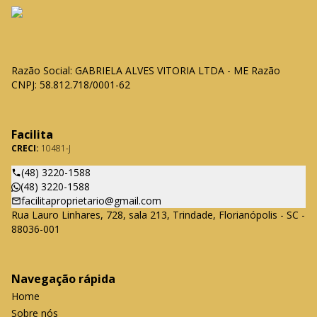
Razão Social: GABRIELA ALVES VITORIA LTDA - ME Razão
CNPJ: 58.812.718/0001-62
Facilita
CRECI:
10481-J
(48) 3220-1588
(48) 3220-1588
facilitaproprietario@gmail.com
Rua Lauro Linhares, 728, sala 213, Trindade, Florianópolis - SC -
88036-001
Navegação rápida
Home
Sobre nós