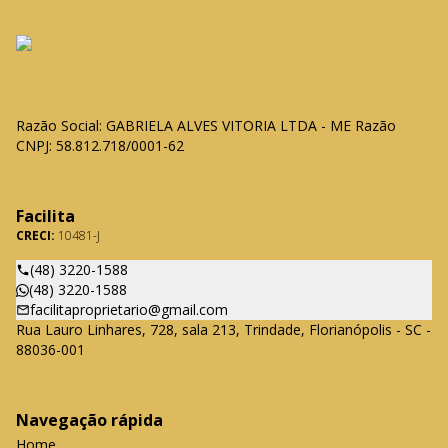
Razão Social: GABRIELA ALVES VITORIA LTDA - ME Razão
CNPJ: 58.812.718/0001-62
Facilita
CRECI:
10481-J
(48) 3220-1588
(48) 3220-1588
facilitaproprietario@gmail.com
Rua Lauro Linhares, 728, sala 213, Trindade, Florianópolis - SC -
88036-001
Navegação rápida
Home