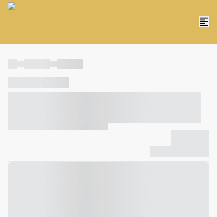
----
----- -----
----- -----
----
-----
---- ------
----- ----- -- ------ ---- ---- -- ----- ----- -----
--- ------
----- ----- -- ------ ----- ----- -- ------
-------------
Compartilhar
Favorito