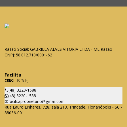
Razão Social: GABRIELA ALVES VITORIA LTDA - ME Razão
CNPJ: 58.812.718/0001-62
Facilita
CRECI:
10481-J
(48) 3220-1588
(48) 3220-1588
facilitaproprietario@gmail.com
Rua Lauro Linhares, 728, sala 213, Trindade, Florianópolis - SC -
88036-001