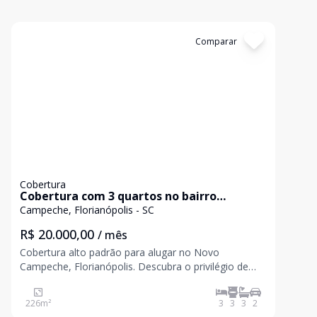
Cód:
9
Comparar
Cobertura
Cobertura com 3 quartos no bairro
Campeche, Florianópolis.
Campeche, Florianópolis - SC
R$ 20.000,00
/ mês
Cobertura alto padrão para alugar no Novo
Campeche, Florianópolis. Descubra o privilégio de
viver em uma cobertura de alto padrão no Novo
Campeche, uma das regiões mais valorizadas de
226
m²
3
3
3
2
Florianópolis. Com vista panorâmica para o mar e