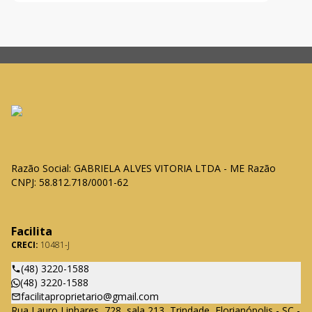
para a Ilha do Ca
Razão Social: GABRIELA ALVES VITORIA LTDA - ME Razão
CNPJ: 58.812.718/0001-62
Facilita
CRECI:
10481-J
(48) 3220-1588
(48) 3220-1588
facilitaproprietario@gmail.com
Rua Lauro Linhares, 728, sala 213, Trindade, Florianópolis - SC -