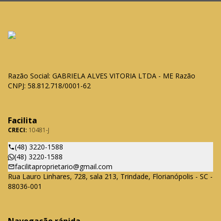
Razão Social: GABRIELA ALVES VITORIA LTDA - ME Razão
CNPJ: 58.812.718/0001-62
Facilita
CRECI:
10481-J
(48) 3220-1588
(48) 3220-1588
facilitaproprietario@gmail.com
Rua Lauro Linhares, 728, sala 213, Trindade, Florianópolis - SC -
88036-001