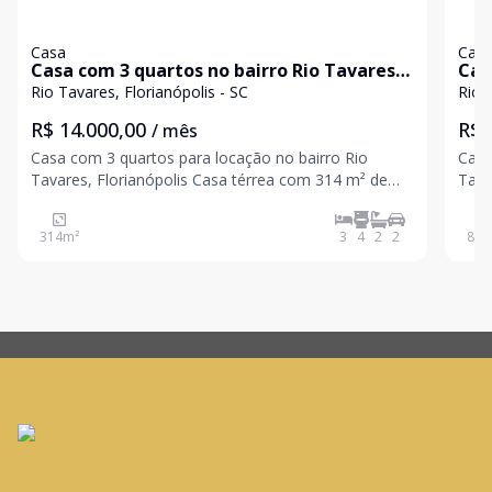
Casa
Cas
Casa com 3 quartos no bairro Rio Tavares,
Cas
Florianópolis
Flo
Rio Tavares, Florianópolis - SC
Rio 
R$ 14.000,00
R$ 
/ mês
Casa com 3 quartos para locação no bairro Rio
Casa
Tavares, Florianópolis Casa térrea com 314 m² de
Tavares, F
área privativa, localizada em um amplo terreno de
m² d
1.278 m² no bairro Rio Tavares. O imóvel conta com
prat
314
m²
3
4
2
2
80
m
3 quartos, sendo 2 suítes, 4 banheiros, ar-
Tava
condicionado,
suít