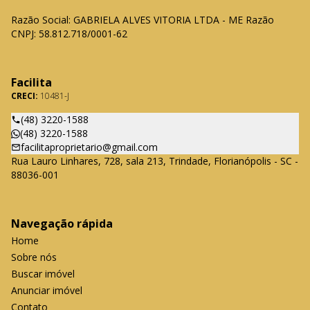
Razão Social: GABRIELA ALVES VITORIA LTDA - ME Razão
CNPJ: 58.812.718/0001-62
Facilita
CRECI:
10481-J
(48) 3220-1588
(48) 3220-1588
facilitaproprietario@gmail.com
Rua Lauro Linhares, 728, sala 213, Trindade, Florianópolis - SC -
88036-001
Navegação rápida
Home
Sobre nós
Buscar imóvel
Anunciar imóvel
Contato