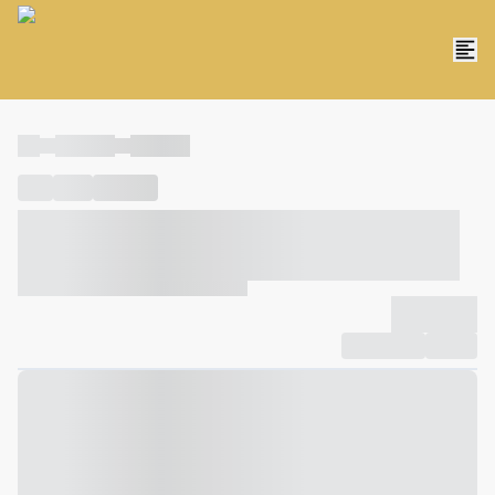
----
----- -----
----- -----
----
-----
---- ------
----- ----- -- ------ ---- ---- -- ----- ----- -----
--- ------
----- ----- -- ------ ----- ----- -- ------
-------------
Compartilhar
Favorito