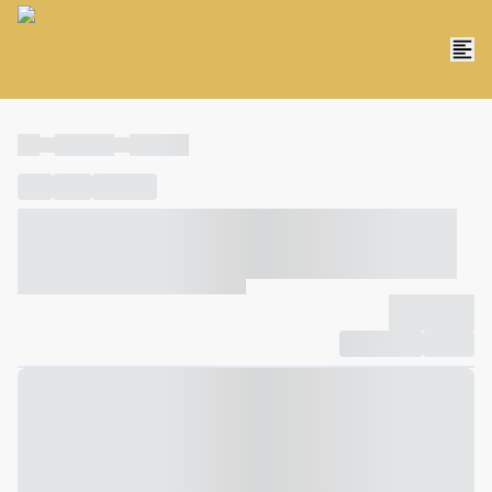
----
----- -----
----- -----
----
-----
---- ------
----- ----- -- ------ ---- ---- -- ----- ----- -----
--- ------
----- ----- -- ------ ----- ----- -- ------
-------------
Compartilhar
Favorito