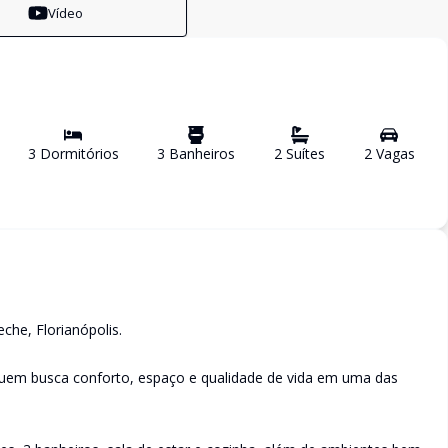
Vídeo
3
Dormitório
s
3
Banheiro
s
2
Suíte
s
2
Vaga
s
he, Florianópolis.
 quem busca conforto, espaço e qualidade de vida em uma das