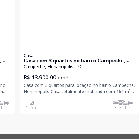
Casa
,
Casa com 3 quartos no bairro Campeche,
Florianópolis
Campeche, Florianópolis - SC
R$ 13.900,00
/ mês
 no
Casa com 3 quartos para locação no bairro Campeche,
Florianópolis Casa totalmente mobiliada com 166 m²
orto,
de área privativa em um terreno de 400 m², ideal para
mais
quem busca conforto, espaço e qualidade de vida no
1
2
166
m²
3
3
1
2
Campeche. Distribuída em 3 andares, o imóvel