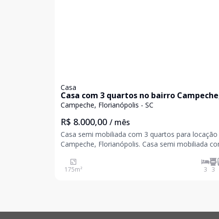
Casa
Casa com 3 quartos no bairro Campeche
Florianópolis.
Campeche, Florianópolis - SC
R$ 8.000,00
/ mês
Casa semi mobiliada com 3 quartos para locação
Campeche, Florianópolis. Casa semi mobiliada com
175 m² de área total, ideal para quem busca conf
espaço e qualidade de vida em uma das regiões 
175
m²
3
3
valorizadas do sul da Ilha. O imóvel conta co