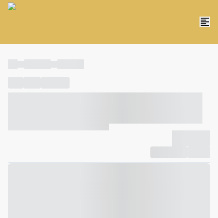
----
----- -----
----- -----
----
-----
---- ------
----- ----- -- ------ ---- ---- -- ----- ----- -----
--- ------
----- ----- -- ------ ----- ----- -- ------
-------------
Compartilhar
Favorito