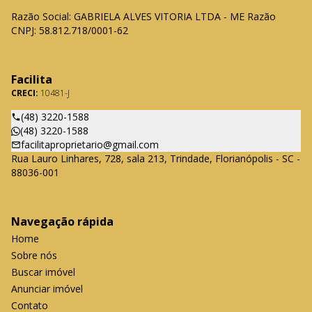
Razão Social: GABRIELA ALVES VITORIA LTDA - ME Razão
CNPJ: 58.812.718/0001-62
Facilita
CRECI:
10481-J
(48) 3220-1588
(48) 3220-1588
facilitaproprietario@gmail.com
Rua Lauro Linhares, 728, sala 213, Trindade, Florianópolis - SC -
88036-001
Navegação rápida
Home
Sobre nós
Buscar imóvel
Anunciar imóvel
Contato