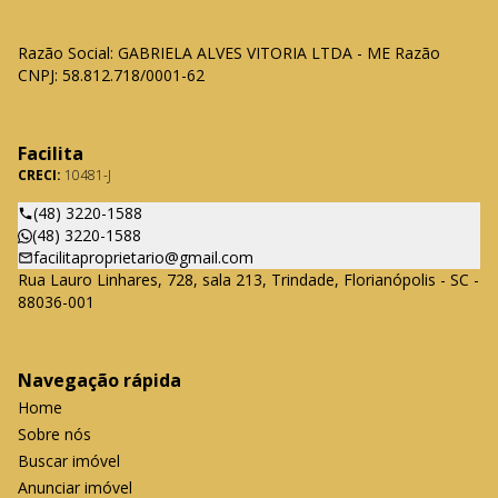
Razão Social: GABRIELA ALVES VITORIA LTDA - ME Razão
CNPJ: 58.812.718/0001-62
Facilita
CRECI:
10481-J
(48) 3220-1588
(48) 3220-1588
facilitaproprietario@gmail.com
Rua Lauro Linhares, 728, sala 213, Trindade, Florianópolis - SC -
88036-001
Navegação rápida
Home
Sobre nós
Buscar imóvel
Anunciar imóvel