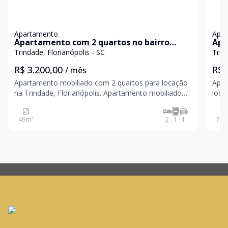
Apartamento
Apa
Apartamento com 2 quartos no bairro
Apa
Trindade, Florianópolis.
Tri
Trindade, Florianópolis - SC
Trin
R$ 3.200,00
R$ 
/ mês
Apartamento mobiliado com 2 quartos para locação
Apar
na Trindade, Florianópolis. Apartamento mobiliado
locaç
com 50 m² de área privativa, ideal para quem busca
para
conforto, praticidade e uma localização estratégica
priv
49
m²
2
1
1
71
m
em uma das regiões mais procuradas de Florianópoli
e um
com