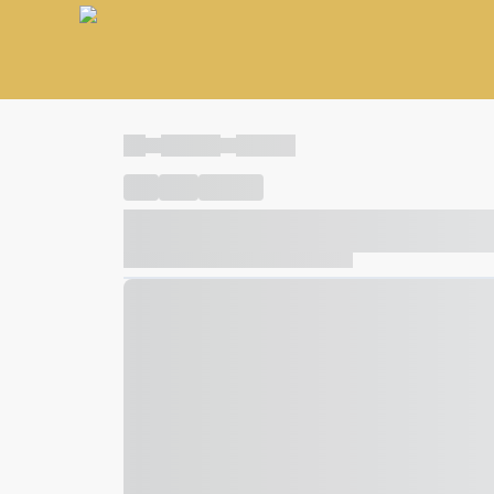
----
----- -----
----- -----
----
-----
---- ------
----- ----- -- ------ ---- ---- -- ---
----- ----- -- ------ ----- ----- -- ------