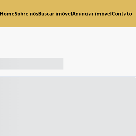
Home
Sobre nós
Buscar imóvel
Anunciar imóvel
Contato
-- ----- ----- --- ------