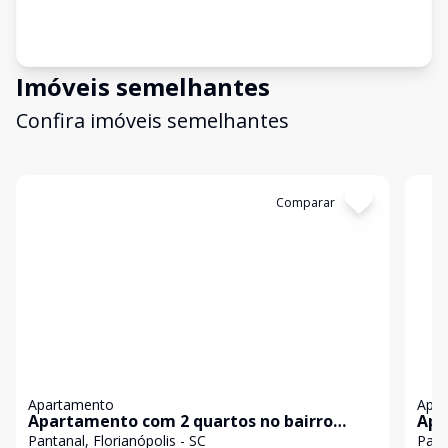
Imóveis semelhantes
Confira imóveis semelhantes
Cód:
1217
Comparar
Có
Apartamento
Apa
Apartamento com 2 quartos no bairro
Apa
Pantanal, Florianópolis.
Pan
Pantanal, Florianópolis - SC
Pant