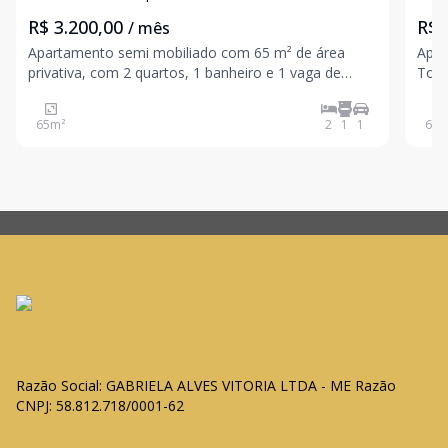
R$ 3.200,00
R$ 
/ mês
Apartamento semi mobiliado com 65 m² de área
Apar
privativa, com 2 quartos, 1 banheiro e 1 vaga de
Toma
garagem. O imóvel conta com sala em dois
m² d
ambientes com sofá e mesa, cozinha planejada com
send
65
m²
2
1
1
64
m
armários, área de serviço ampla e ensolarada, além
dist
de sacada e ar-condi
priva
Razão Social: GABRIELA ALVES VITORIA LTDA - ME Razão
CNPJ: 58.812.718/0001-62