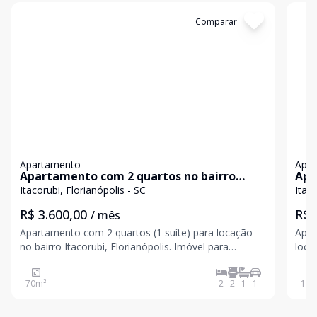
Cód:
1274
Comparar
Có
Apartamento
Apa
Apartamento com 2 quartos no bairro
Apa
Itacorubi, Florianópolis
Itac
Itacorubi, Florianópolis - SC
Itaco
R$ 3.600,00
R$ 
/ mês
Apartamento com 2 quartos (1 suíte) para locação
Apar
no bairro Itacorubi, Florianópolis. Imóvel para
locaçã
locação semimobiliado, com 70,42 m² de área
mobi
privativa, ideal para quem busca conforto e
busc
70
m²
2
2
1
1
100
praticidade em uma das regiões mais estratégicas da
em u
cidade. O apar
Com