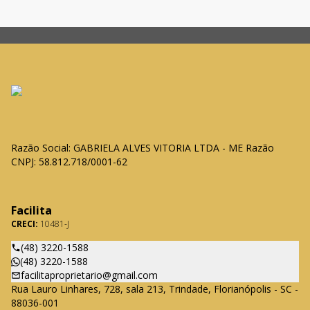
Razão Social: GABRIELA ALVES VITORIA LTDA - ME Razão
CNPJ: 58.812.718/0001-62
Facilita
CRECI:
10481-J
(48) 3220-1588
(48) 3220-1588
facilitaproprietario@gmail.com
Rua Lauro Linhares, 728, sala 213, Trindade, Florianópolis - SC -
88036-001