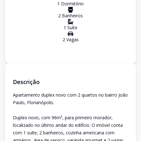
1
Dormitório
2
Banheiro
s
1
Suíte
2
Vaga
s
Descrição
Apartamento duplex novo com 2 quartos no bairro João
Paulo, Florianópolis.
Duplex novo, com 96m², para primeiro morador,
localizado no último andar do edifício. O imóvel conta
com 1 suíte, 2 banheiros, cozinha americana com
armários, área de serviço, varanda gourmet e 2 vagas