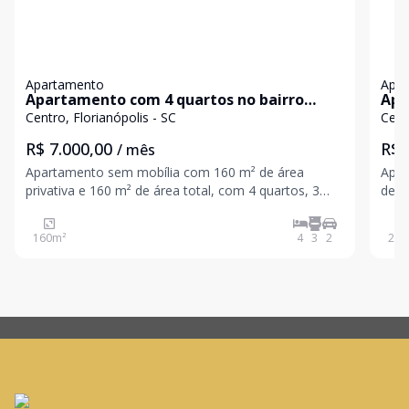
Apartamento
Apa
Apartamento com 4 quartos no bairro
Apa
Beira-Mar, Florianópolis.
Flo
Centro, Florianópolis - SC
Cent
R$ 7.000,00
R$ 
/ mês
Apartamento sem mobília com 160 m² de área
Apar
privativa e 160 m² de área total, com 4 quartos, 3
de á
banheiros e 2 vagas de garagem. O imóvel oferece
5 ba
ambientes amplos e bem distribuídos, sendo ideal
func
160
m²
4
3
2
253
para quem busca conforto e praticidade em uma das
cont
localizações