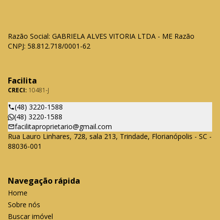
Razão Social: GABRIELA ALVES VITORIA LTDA - ME Razão
CNPJ: 58.812.718/0001-62
Facilita
CRECI:
10481-J
(48) 3220-1588
(48) 3220-1588
facilitaproprietario@gmail.com
Rua Lauro Linhares, 728, sala 213, Trindade, Florianópolis - SC -
88036-001
Navegação rápida
Home
Sobre nós
Buscar imóvel