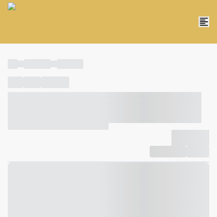
----
----- -----
----- -----
----
-----
---- ------
----- ----- -- ------ ---- ---- -- ----- ----- -----
--- ------
----- ----- -- ------ ----- ----- -- ------
-------------
Compartilhar
Favorito