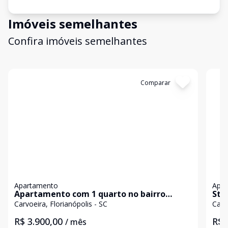
Imóveis semelhantes
Confira imóveis semelhantes
Cód:
1383
Comparar
Có
Apartamento
Apa
Apartamento com 1 quarto no bairro
Stu
Carvoeira, Florianópolis.
Flor
Carvoeira, Florianópolis - SC
Carv
R$ 3.900,00
R$ 
/ mês