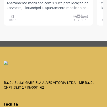
Apartamento mobiliado com 1 suíte para locação na
Stud
Carvoeira, Florianópolis. Apartamento mobiliado com
Florianópolis. I
48,34 m² de área privativa e 80 m² de área total, ideal
mobi
para quem busca conforto, praticidade e um
quem
48
m²
1
2
1
1
40
m
excelente padrão de acabamento em uma
uma 
localização e
Razão Social: GABRIELA ALVES VITORIA LTDA - ME Razão
CNPJ: 58.812.718/0001-62
Facilita