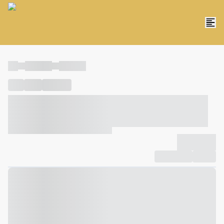
----
----- -----
----- -----
----
-----
---- ------
----- ----- -- ------ ---- ---- -- ----- ----- -----
--- ------
----- ----- -- ------ ----- ----- -- ------
-------------
Compartilhar
Favorito