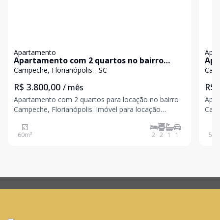
Apartamento
Apa
Apartamento com 2 quartos no bairro
Apa
Campeche, Florianópolis.
Cam
Campeche, Florianópolis - SC
Camp
R$ 3.800,00
R$ 
/ mês
Apartamento com 2 quartos para locação no bairro
Apar
Campeche, Florianópolis. Imóvel para locação
Campeche
semimobiliado, com 60 m² de área privativa, ideal
semi
para quem busca conforto, praticidade e uma
para
60
m²
2
2
1
1
57
m
excelente localização no sul da Ilha. O apartamento
exce
conta com 2
cont