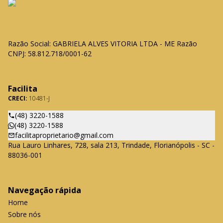
Razão Social: GABRIELA ALVES VITORIA LTDA - ME Razão
CNPJ: 58.812.718/0001-62
Facilita
CRECI:
10481-J
(48) 3220-1588
(48) 3220-1588
facilitaproprietario@gmail.com
Rua Lauro Linhares, 728, sala 213, Trindade, Florianópolis - SC -
88036-001
Navegação rápida
Home
Sobre nós