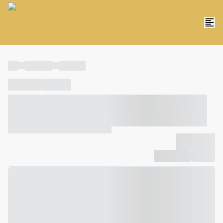
----
----- -----
----- -----
----
-----
---- ------
----- ----- -- ------ ---- ---- -- ----- ----- -----
--- ------
----- ----- -- ------ ----- ----- -- ------
-------------
Compartilhar
Favorito