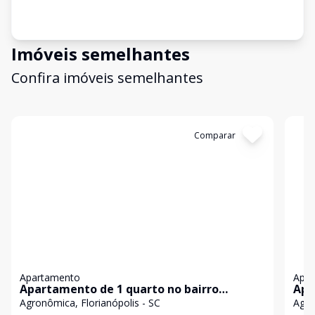
Imóveis semelhantes
Confira imóveis semelhantes
Cód:
221
Comparar
Có
Apartamento
Apa
Apartamento de 1 quarto no bairro
Apa
Agronômica, Florianópolis.
Agr
Agronômica, Florianópolis - SC
Agro