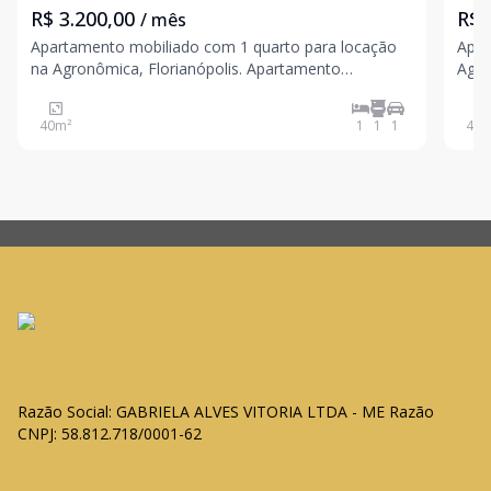
R$ 3.200,00
R$ 
/ mês
Apartamento mobiliado com 1 quarto para locação
Apar
na Agronômica, Florianópolis. Apartamento
Agronômi
mobiliado, ideal para quem busca praticidade,
de á
conforto e uma localização privilegiada em uma das
funci
40
m²
1
1
1
49
m
regiões mais valorizadas de Florianópolis. O imóvel
cont
conta com
plan
Razão Social: GABRIELA ALVES VITORIA LTDA - ME Razão
CNPJ: 58.812.718/0001-62