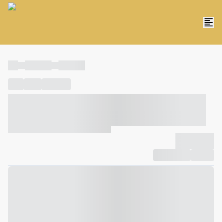
----
----- -----
----- -----
----
-----
---- ------
----- ----- -- ------ ---- ---- -- ----- ----- -----
--- ------
----- ----- -- ------ ----- ----- -- ------
-------------
Compartilhar
Favorito