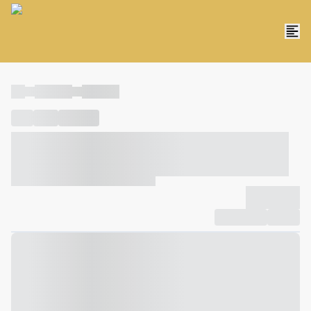
----
----- -----
----- -----
----
-----
---- ------
----- ----- -- ------ ---- ---- -- ----- ----- -----
--- ------
----- ----- -- ------ ----- ----- -- ------
-------------
Compartilhar
Favorito