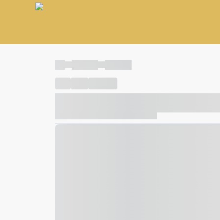
----
----- -----
----- -----
----
-----
---- ------
----- ----- -- ------ ---- ---- -- ---
----- ----- -- ------ ----- ----- -- ------