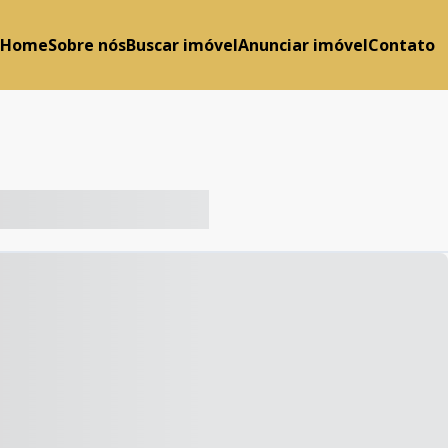
Home
Sobre nós
Buscar imóvel
Anunciar imóvel
Contato
-- ----- ----- --- ------