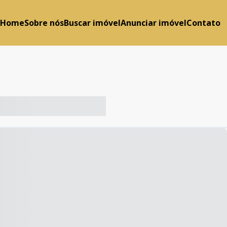
Home
Sobre nós
Buscar imóvel
Anunciar imóvel
Contato
-- ----- ----- --- ------