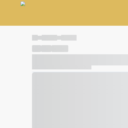
----
----- -----
----- -----
----
-----
---- ------
----- ----- -- ------ ---- ---- -- ---
----- ----- -- ------ ----- ----- -- ------