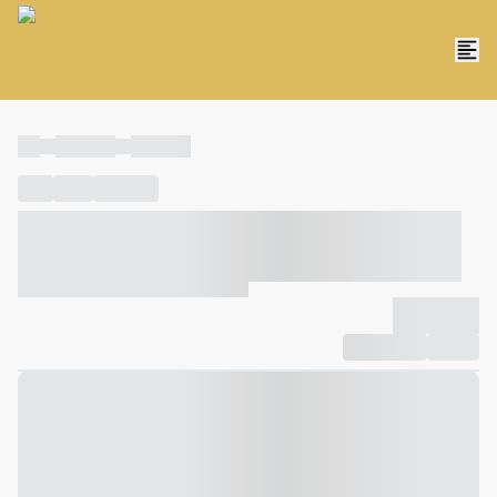
----
----- -----
----- -----
----
-----
---- ------
----- ----- -- ------ ---- ---- -- ----- ----- -----
--- ------
----- ----- -- ------ ----- ----- -- ------
-------------
Compartilhar
Favorito