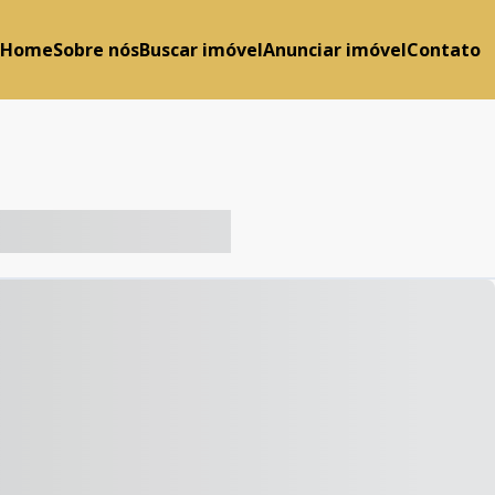
Home
Sobre nós
Buscar imóvel
Anunciar imóvel
Contato
-- ----- ----- --- ------