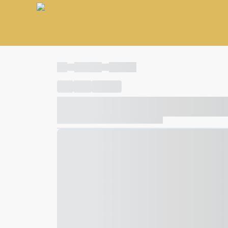
----
----- -----
----- -----
----
-----
---- ------
----- ----- -- ------ ---- ---- -- ---
----- ----- -- ------ ----- ----- -- ------