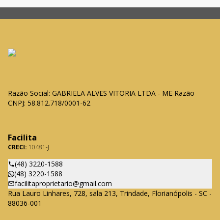
Razão Social: GABRIELA ALVES VITORIA LTDA - ME Razão
CNPJ: 58.812.718/0001-62
Facilita
CRECI:
10481-J
(48) 3220-1588
(48) 3220-1588
facilitaproprietario@gmail.com
Rua Lauro Linhares, 728, sala 213, Trindade, Florianópolis - SC -
88036-001